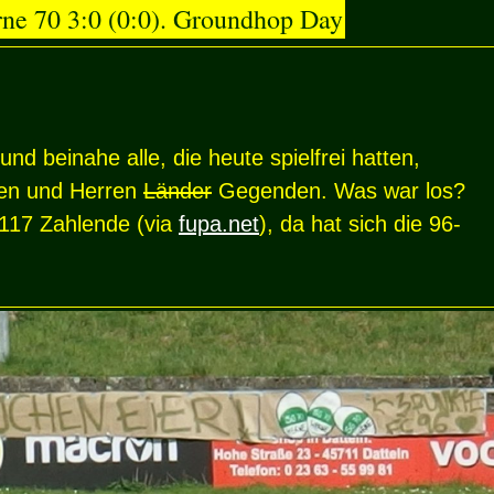
ne 70 3:0 (0:0). Groundhop Day
d beinahe alle, die heute spielfrei hatten,
men und Herren
Länder
Gegenden. Was war los?
117 Zahlende (via
fupa.net
), da hat sich die 96-