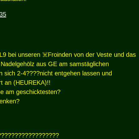
:35
ZL9 bei unseren ☠️Froinden von der Veste und das
 Nadelgehölz aus GE am samstäglichen
n sich 2-4????nicht entgehen lassen und
t an (
HEUREKA
)!!
se am geschicktesten?
denken?
??????????????????