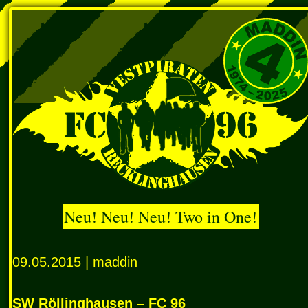
Neu! Neu! Neu! Two in One!
09.05.2015 | maddin
SW Röllinghausen – FC 96