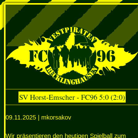
SV Horst-Emscher - FC96 5:0 (2:0)
09.11.2025 | mkorsakov
Wir präsentieren den heutigen Spielball zum