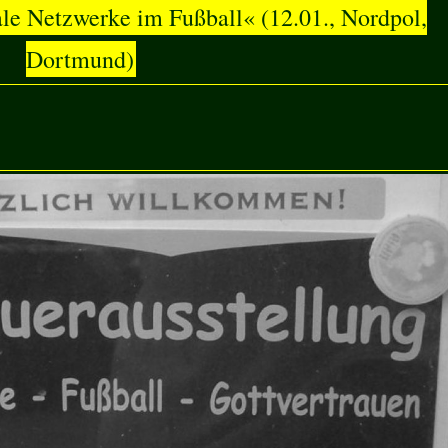
ale Netzwerke im Fußball« (12.01., Nordpol,
Dortmund)