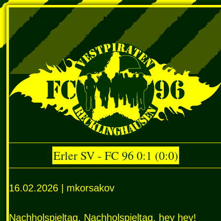
Erler SV - FC 96 0:1 (0:0)
16.02.2026 | mkorsakov
Nachholspieltag, Nachholspieltag, hey hey!