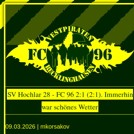
SV Hochlar 28 - FC 96 2:1 (2:1). Immerhin
war schönes Wetter
09.03.2026 | mkorsakov