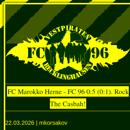
FC Marokko Herne - FC 96 0:5 (0:1). Rock
The Casbah!
22.03.2026 | mkorsakov